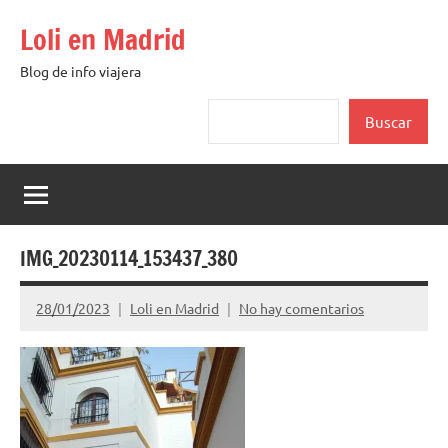
Saltar
Loli en Madrid
al
contenido
Blog de info viajera
Buscar
Buscar
IMG_20230114_153437_380
28/01/2023
Loli en Madrid
No hay comentarios