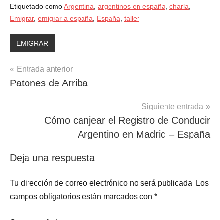
Etiquetado como
Argentina
,
argentinos en españa
,
charla
,
Emigrar
,
emigrar a españa
,
España
,
taller
EMIGRAR
Navegación
Entrada anterior
Patones de Arriba
de
entradas
Siguiente entrada
Cómo canjear el Registro de Conducir
Argentino en Madrid – España
Deja una respuesta
Tu dirección de correo electrónico no será publicada.
Los
campos obligatorios están marcados con
*