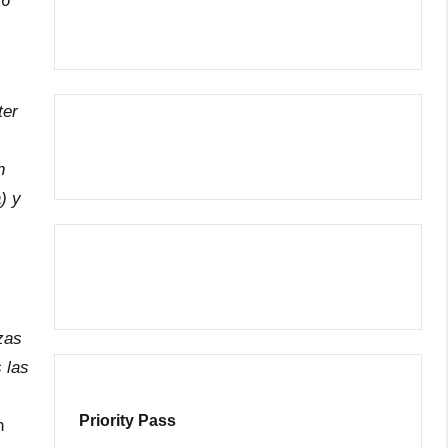
16
ter
n
) y
zas
 las
,
Priority Pass
n