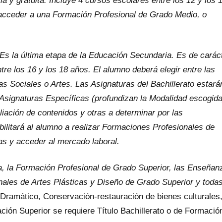
ia y gratuita. Incluye 4 cursos escolares entre los 12 y los 
 o acceder a una Formación Profesional de Grado Medio, o
 Es la última etapa de la Educación Secundaria. Es de carác
re los 16 y los 18 años. El alumno deberá elegir entre las
s Sociales o Artes. Las Asignaturas del Bachillerato estará
 Asignaturas Específicas (profundizan la Modalidad escogida
iación de contenidos y otras a determinar por las
bilitará al alumno a realizar Formaciones Profesionales de
as y acceder al mercado laboral.
ia, la Formación Profesional de Grado Superior, las Enseñan
ales de Artes Plásticas y Diseño de Grado Superior y todas
Dramático, Conservación-restauración de bienes culturales
ción Superior se requiere Título Bachillerato o de Formació