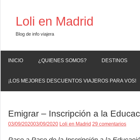
Saltar
al
Loli en Madrid
contenido
Blog de info viajera
INICIO
¿QUIENES SOMOS?
DESTINOS
¡LOS MEJORES DESCUENTOS VIAJEROS PARA VOS!
Emigrar – Inscripción a la Educa
03/09/2020
03/09/2020
Loli en Madrid
29 comentarios
Paso a Paso de la Inscripción a la Educac