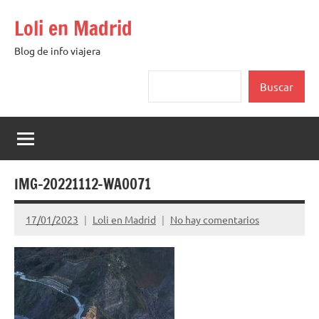
Saltar
Loli en Madrid
al
contenido
Blog de info viajera
Buscar
Buscar
IMG-20221112-WA0071
17/01/2023
Loli en Madrid
No hay comentarios