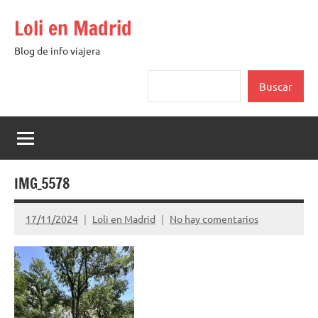
Saltar
Loli en Madrid
al
contenido
Blog de info viajera
Buscar
Buscar
IMG_5578
17/11/2024
Loli en Madrid
No hay comentarios