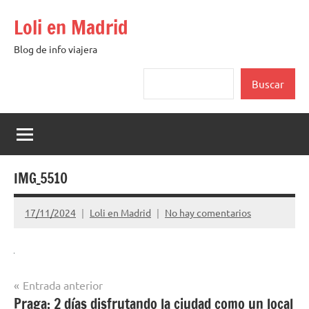
Saltar
Loli en Madrid
al
contenido
Blog de info viajera
Buscar
Buscar
IMG_5510
17/11/2024
Loli en Madrid
No hay comentarios
Navegación
Entrada anterior
Praga: 2 días disfrutando la ciudad como un local
de