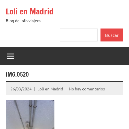
Saltar
Loli en Madrid
al
contenido
Blog de info viajera
Buscar
Buscar
IMG_0520
26/03/2024
Loli en Madrid
No hay comentarios