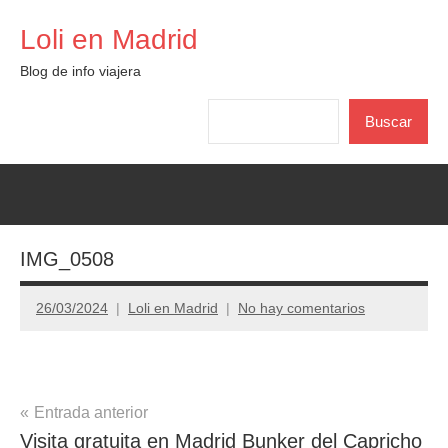
Saltar
Loli en Madrid
al
contenido
Blog de info viajera
Buscar
Buscar
IMG_0508
26/03/2024
Loli en Madrid
No hay comentarios
Navegación
Entrada anterior
Visita gratuita en Madrid Bunker del Capricho
de