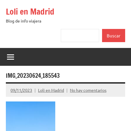
Saltar
Loli en Madrid
al
contenido
Blog de info viajera
Buscar
Buscar
IMG_20230624_185543
09/11/2023
Loli en Madrid
No hay comentarios