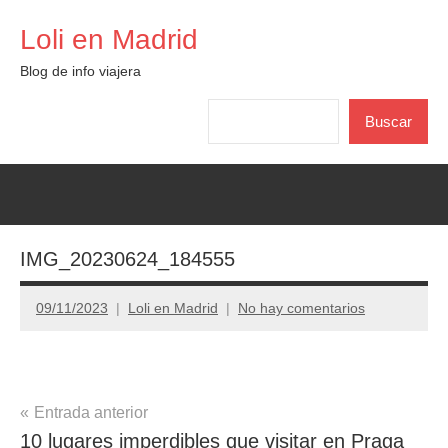
Saltar
Loli en Madrid
al
contenido
Blog de info viajera
Buscar
Buscar
IMG_20230624_184555
09/11/2023
Loli en Madrid
No hay comentarios
Navegación
Entrada anterior
10 lugares imperdibles que visitar en Praga
de