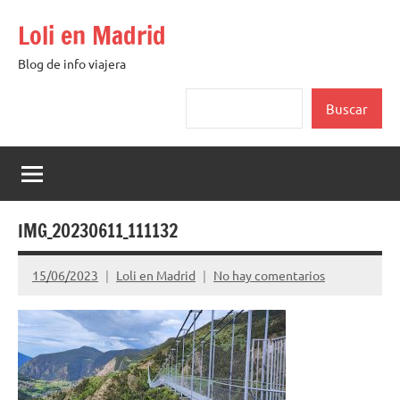
Saltar
Loli en Madrid
al
contenido
Blog de info viajera
Buscar
Buscar
IMG_20230611_111132
15/06/2023
Loli en Madrid
No hay comentarios