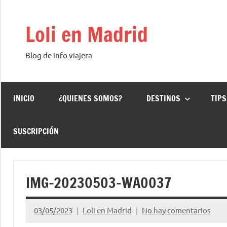
Saltar
al
Loli en Madrid
contenido
Blog de info viajera
INICIO
¿QUIENES SOMOS?
DESTINOS
TIPS
SUSCRIPCIÓN
IMG-20230503-WA0037
03/05/2023
Loli en Madrid
No hay comentarios