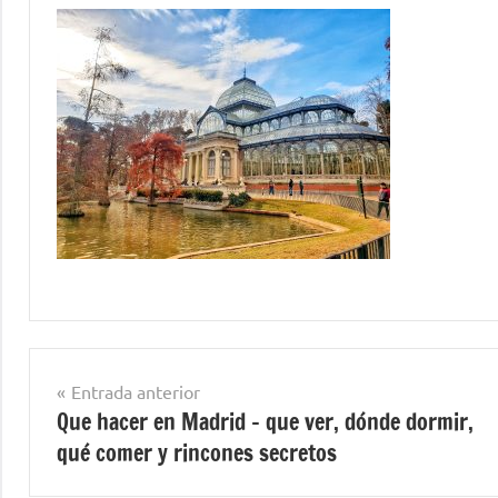
Navegación
Entrada anterior
Que hacer en Madrid – que ver, dónde dormir,
de
qué comer y rincones secretos
entradas