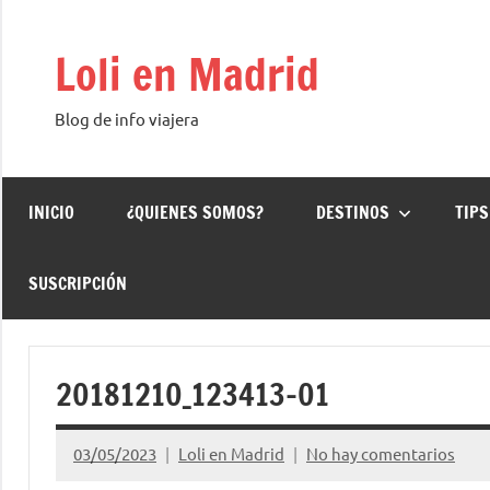
Saltar
al
Loli en Madrid
contenido
Blog de info viajera
INICIO
¿QUIENES SOMOS?
DESTINOS
TIPS
SUSCRIPCIÓN
20181210_123413-01
03/05/2023
Loli en Madrid
No hay comentarios