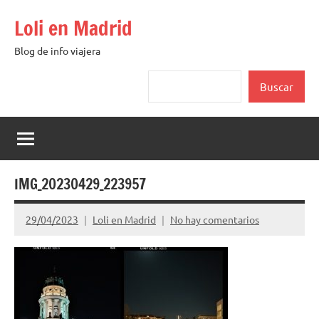
Saltar
Loli en Madrid
al
contenido
Blog de info viajera
Buscar
Buscar
IMG_20230429_223957
29/04/2023
Loli en Madrid
No hay comentarios