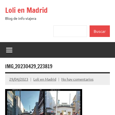
Saltar
Loli en Madrid
al
contenido
Blog de info viajera
Buscar
Buscar
IMG_20230429_223819
29/04/2023
Loli en Madrid
No hay comentarios