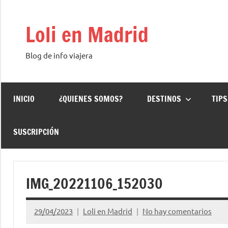
Saltar
al
Loli en Madrid
contenido
Blog de info viajera
INICIO
¿QUIENES SOMOS?
DESTINOS
TIPS
SUSCRIPCIÓN
IMG_20221106_152030
29/04/2023
Loli en Madrid
No hay comentarios