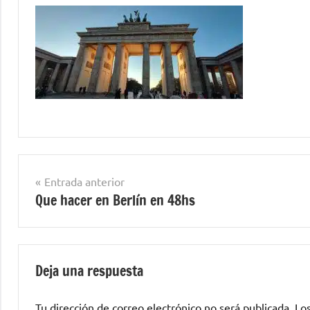
Navegación
Entrada anterior
Que hacer en Berlín en 48hs
de
entradas
Deja una respuesta
Tu dirección de correo electrónico no será publicada.
Lo