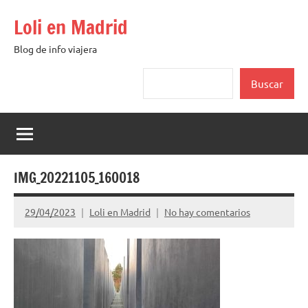
Saltar
Loli en Madrid
al
contenido
Blog de info viajera
Buscar
Buscar
IMG_20221105_160018
29/04/2023
Loli en Madrid
No hay comentarios