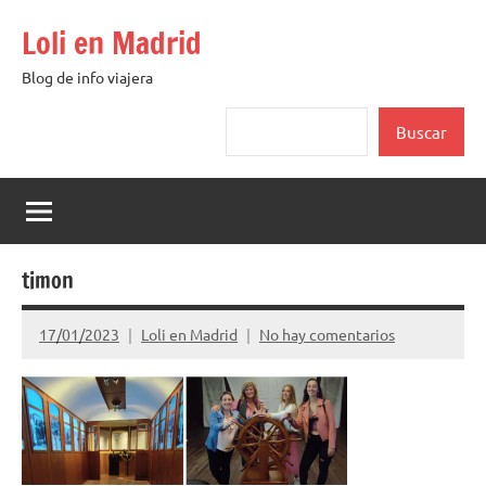
Saltar
Loli en Madrid
al
contenido
Blog de info viajera
Buscar
Buscar
timon
17/01/2023
Loli en Madrid
No hay comentarios