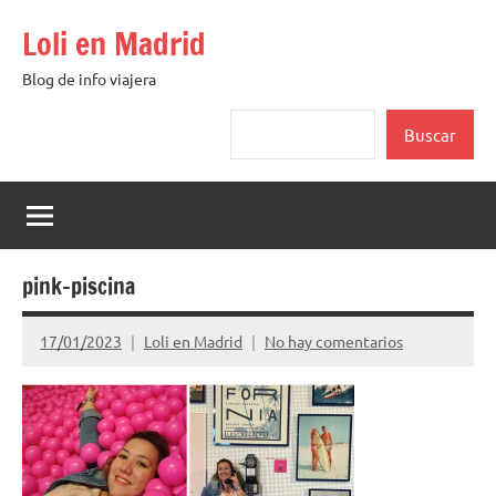
Saltar
Loli en Madrid
al
contenido
Blog de info viajera
Buscar
Buscar
pink-piscina
17/01/2023
Loli en Madrid
No hay comentarios