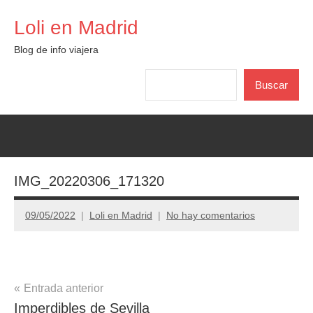
Saltar
Loli en Madrid
al
contenido
Blog de info viajera
Buscar
Buscar
IMG_20220306_171320
09/05/2022
Loli en Madrid
No hay comentarios
Navegación
Entrada anterior
Imperdibles de Sevilla
de