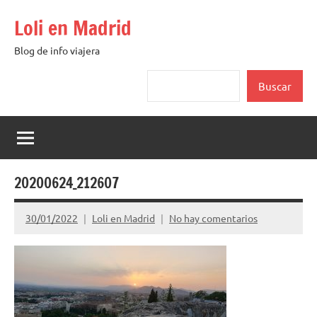
Saltar
Loli en Madrid
al
contenido
Blog de info viajera
Buscar
Buscar
20200624_212607
30/01/2022
Loli en Madrid
No hay comentarios