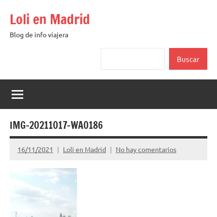
Saltar
Loli en Madrid
al
contenido
Blog de info viajera
Buscar
Buscar
IMG-20211017-WA0186
16/11/2021
Loli en Madrid
No hay comentarios