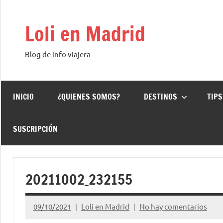
Saltar
al
Loli en Madrid
contenido
Blog de info viajera
INICIO
¿QUIENES SOMOS?
DESTINOS
TIPS
SUSCRIPCIÓN
20211002_232155
09/10/2021
Loli en Madrid
No hay comentarios