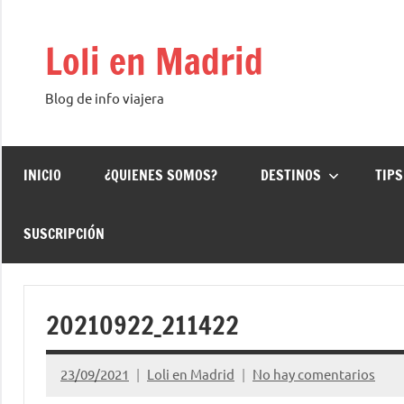
Saltar
al
Loli en Madrid
contenido
Blog de info viajera
INICIO
¿QUIENES SOMOS?
DESTINOS
TIPS
SUSCRIPCIÓN
20210922_211422
23/09/2021
Loli en Madrid
No hay comentarios