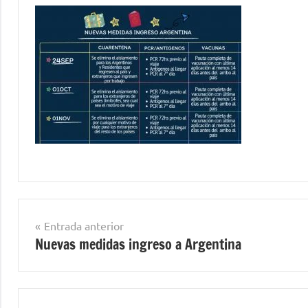
Navegación
Entrada anterior
Nuevas medidas ingreso a Argentina
de
entradas