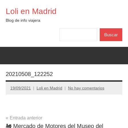
Saltar
Loli en Madrid
al
contenido
Blog de info viajera
Buscar
Buscar
20210508_122252
19/09/2021
Loli en Madrid
No hay comentarios
Navegación
Entrada anterior
🚂 Mercado de Motores del Museo del
de