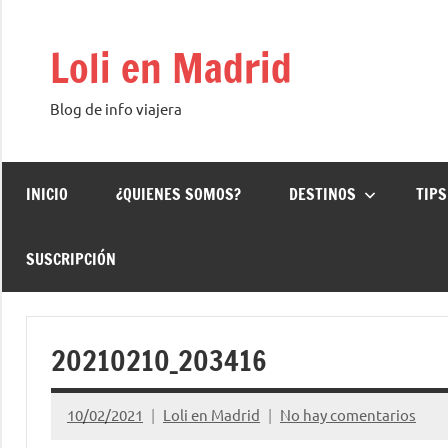
Saltar
al
Loli en Madrid
contenido
Blog de info viajera
INICIO
¿QUIENES SOMOS?
DESTINOS
TIPS
SUSCRIPCIÓN
20210210_203416
10/02/2021
Loli en Madrid
No hay comentarios