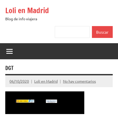
Saltar
Loli en Madrid
al
contenido
Blog de info viajera
Buscar
Buscar
DGT
06/10/2020
Loli en Madrid
No hay comentarios