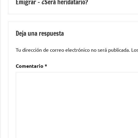
Emigrar – ¿Será heridatario?
de
entradas
Deja una respuesta
Tu dirección de correo electrónico no será publicada.
Lo
Comentario
*