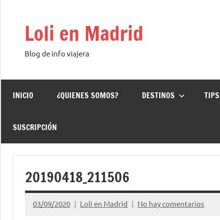
Saltar
al
Loli en Madrid
contenido
Blog de info viajera
INICIO
¿QUIENES SOMOS?
DESTINOS
TIPS
SUSCRIPCIÓN
20190418_211506
03/09/2020
Loli en Madrid
No hay comentarios