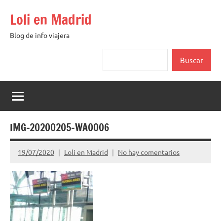
Saltar
Loli en Madrid
al
contenido
Blog de info viajera
Buscar
Buscar
IMG-20200205-WA0006
19/07/2020
Loli en Madrid
No hay comentarios