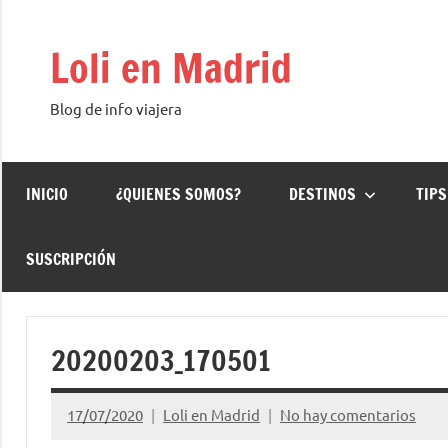
Saltar
al
Loli en Madrid
contenido
Blog de info viajera
INICIO
¿QUIENES SOMOS?
DESTINOS
TIPS
SUSCRIPCIÓN
20200203_170501
17/07/2020
Loli en Madrid
No hay comentarios