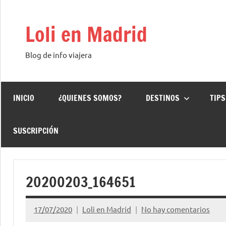
Saltar
al
Loli en Madrid
contenido
Blog de info viajera
INICIO
¿QUIENES SOMOS?
DESTINOS
TIPS
SUSCRIPCIÓN
20200203_164651
17/07/2020
Loli en Madrid
No hay comentarios