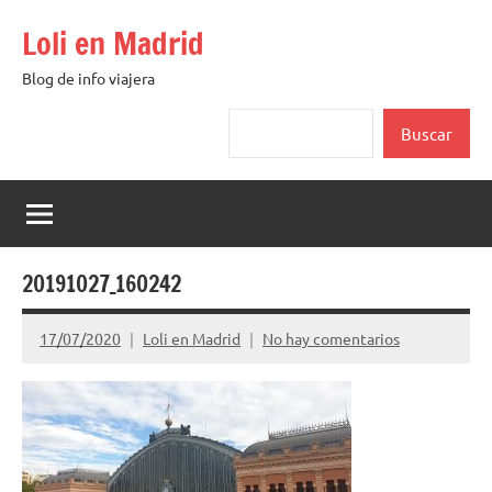
Saltar
Loli en Madrid
al
contenido
Blog de info viajera
Buscar
Buscar
20191027_160242
17/07/2020
Loli en Madrid
No hay comentarios