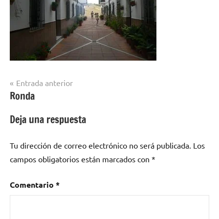
Navegación
Entrada anterior
Ronda
de
entradas
Deja una respuesta
Tu dirección de correo electrónico no será publicada.
Los
campos obligatorios están marcados con
*
Comentario
*