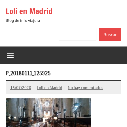
Saltar
Loli en Madrid
al
contenido
Blog de info viajera
Buscar
Buscar
P_20180111_125925
16/07/2020
Loli en Madrid
No hay comentarios