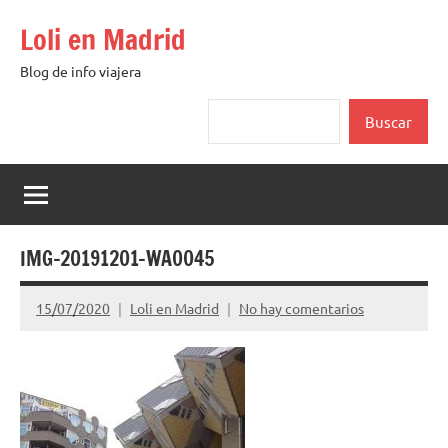
Saltar
Loli en Madrid
al
contenido
Blog de info viajera
Buscar
Buscar
IMG-20191201-WA0045
15/07/2020
Loli en Madrid
No hay comentarios