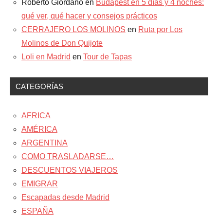
Roberto Giordano
en
Budapest en 5 días y 4 noches:
qué ver, qué hacer y consejos prácticos
CERRAJERO LOS MOLINOS
en
Ruta por Los
Molinos de Don Quijote
Loli en Madrid
en
Tour de Tapas
CATEGORÍAS
AFRICA
AMÉRICA
ARGENTINA
COMO TRASLADARSE…
DESCUENTOS VIAJEROS
EMIGRAR
Escapadas desde Madrid
ESPAÑA