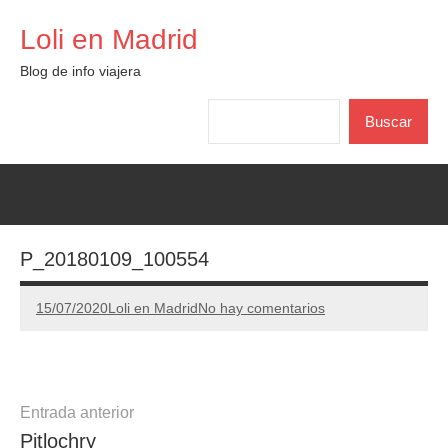
Saltar
Loli en Madrid
al
contenido
Blog de info viajera
Buscar
Buscar
P_20180109_100554
15/07/2020
Loli en Madrid
No hay comentarios
Navegación
Entrada anterior
Pitlochry
de