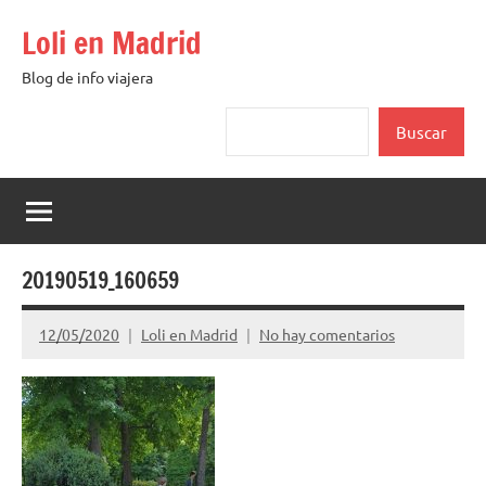
Saltar
Loli en Madrid
al
contenido
Blog de info viajera
Buscar
Buscar
20190519_160659
12/05/2020
Loli en Madrid
No hay comentarios