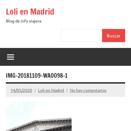
Saltar
Loli en Madrid
al
contenido
Blog de info viajera
Buscar
Buscar
IMG-20181109-WA0098-1
14/05/2020
Loli en Madrid
No hay comentarios