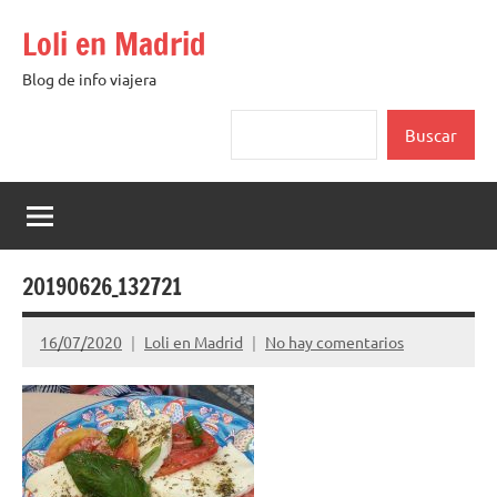
Saltar
Loli en Madrid
al
contenido
Blog de info viajera
Buscar
Buscar
20190626_132721
16/07/2020
Loli en Madrid
No hay comentarios