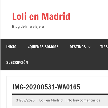
Saltar
al
Loli en Madrid
contenido
Blog de info viajera
INICIO
¿QUIENES SOMOS?
DESTINOS
TIPS
SUSCRIPCIÓN
IMG-20200531-WA0165
31/05/2020
Loli en Madrid
No hay comentarios