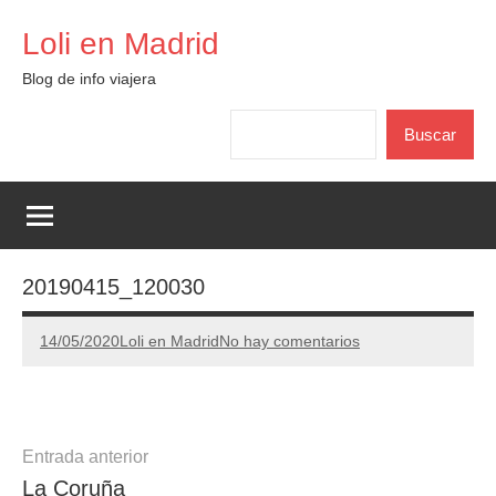
Saltar
Loli en Madrid
al
contenido
Blog de info viajera
Buscar
Buscar
20190415_120030
14/05/2020
Loli en Madrid
No hay comentarios
Navegación
Entrada anterior
La Coruña
de