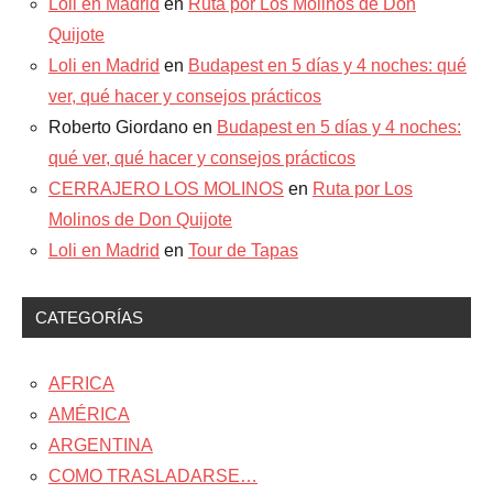
Loli en Madrid
en
Ruta por Los Molinos de Don
Quijote
Loli en Madrid
en
Budapest en 5 días y 4 noches: qué
ver, qué hacer y consejos prácticos
Roberto Giordano
en
Budapest en 5 días y 4 noches:
qué ver, qué hacer y consejos prácticos
CERRAJERO LOS MOLINOS
en
Ruta por Los
Molinos de Don Quijote
Loli en Madrid
en
Tour de Tapas
CATEGORÍAS
AFRICA
AMÉRICA
ARGENTINA
COMO TRASLADARSE…