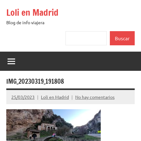
Saltar
Loli en Madrid
al
contenido
Blog de info viajera
Buscar
Buscar
IMG_20230319_191808
25/03/2023
Loli en Madrid
No hay comentarios