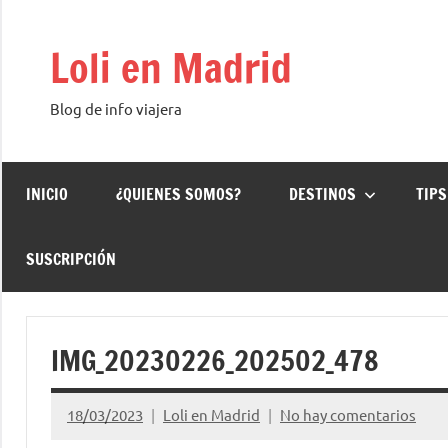
Saltar
al
Loli en Madrid
contenido
Blog de info viajera
INICIO
¿QUIENES SOMOS?
DESTINOS
TIPS
SUSCRIPCIÓN
IMG_20230226_202502_478
18/03/2023
Loli en Madrid
No hay comentarios